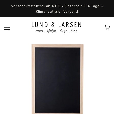
Versandkostenfrei ab 49 € • Lieferzeit 2-4 Tage •
Klimaneutraler Versand