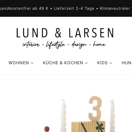
sandkostenfrei ab 49 € • Lieferzeit 2-4 Tage • Klimaneutraler
WOHNEN
KÜCHE & KOCHEN
KIDS
HUN
MMERMÖBEL
DEKORATION
GESCHIRR
DEKORATION K
MERMÖBEL
BELEUCHTUNG
SCHNEIDE- UND SERVIERBRETTER
SPIELZEUG
D GARDEROBE
VASEN UND BLUMENTÖPFE
KÜCHENGERÄTE
KLEINMÖBEL
MÖBEL
WOHNTEXTILIEN