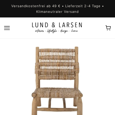
Versandkostenfrei ab 49 € • Lieferzeit 2-4 Tage •
Klimaneutraler Versand